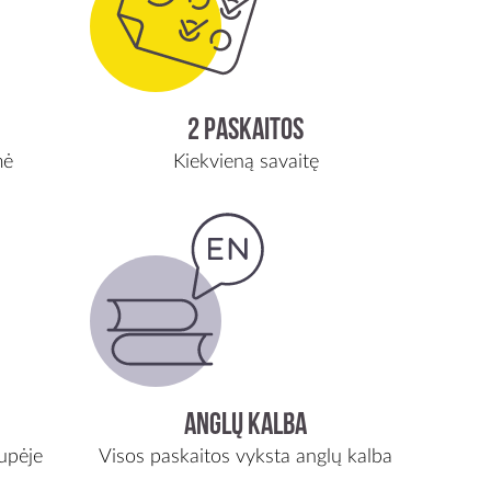
2 paskaitos
mė
Kiekvieną savaitę
Anglų kalba
upėje
Visos paskaitos vyksta anglų kalba