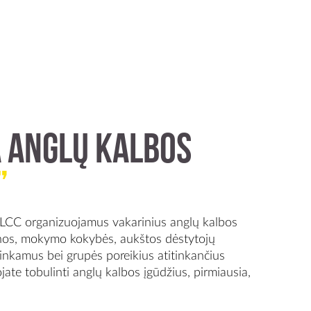
a anglų kalbos
”
 LCC organizuojamus vakarinius anglų kalbos
inos, mokymo kokybės, aukštos dėstytojų
i tinkamus bei grupės poreikius atitinkančius
te tobulinti anglų kalbos įgūdžius, pirmiausia,