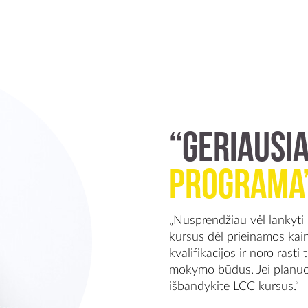
“Geriausi
programa
„Nusprendžiau vėl lankyti
kursus dėl prieinamos ka
kvalifikacijos ir noro rast
mokymo būdus. Jei planuoja
išbandykite LCC kursus.“