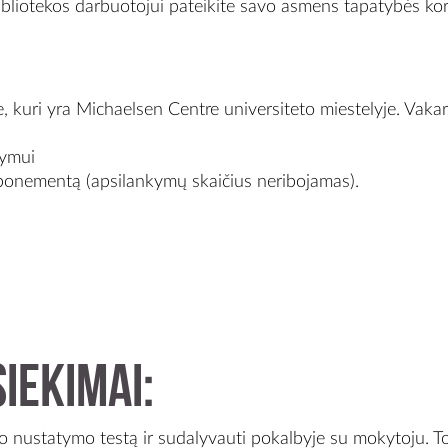
ibliotekos darbuotojui pateikite savo asmens tapatybės ko
, kuri yra Michaelsen Centre universiteto miestelyje. Vaka
kymui
abonementą (apsilankymų skaičius neribojamas).
iekimai:
gio nustatymo testą ir sudalyvauti pokalbyje su mokytoju. 