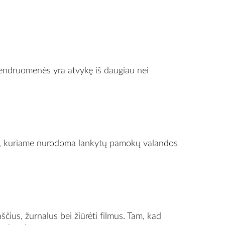
bendruomenės yra atvykę iš daugiau nei
imą, kuriame nurodoma lankytų pamokų valandos
ščius, žurnalus bei žiūrėti filmus. Tam, kad