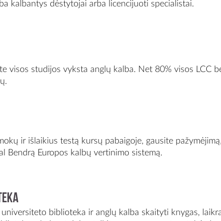
 kalbantys dėstytojai arba licencijuoti specialistai.
te visos studijos vyksta anglų kalba. Net 80% visos LCC 
ų.
mokų ir išlaikius testą kursų pabaigoje, gausite pažymėj
al Bendrą Europos kalbų vertinimo sistemą.
teka
niversiteto biblioteka ir anglų kalba skaityti knygas, laikra