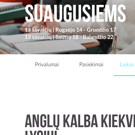
suaugusiems
13 savaičių | Rugsėjo 14 - Gruodžio 17
13 savaičių | Sausio 18 - Balandžio 22
Privalumai
Pasiekimai
Laikas 
Anglų kalba kiek