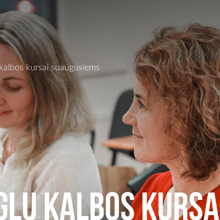
 kalbos kursai suaugusiems
On this page
Privalumai
Pasiekimai
Laikas ir vieta
glų kalbos kursa
Registracija ir kaina