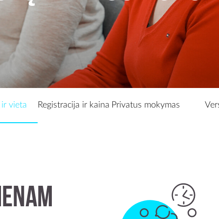
Privatus mokymas
Verslui
Anglų kalbos klubas
Kontaktai
ir vieta
Registracija ir kaina
Privatus mokymas
Ver
vienam