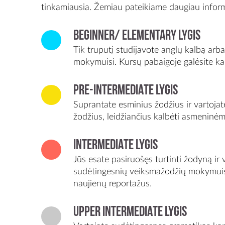
tinkamiausia. Žemiau pateikiame daugiau informa
BEGINNER/ ELEMENTARY lygis
Tik truputį studijavote anglų kalbą ar
mokymuisi. Kursų pabaigoje galėsite ka
PRE-INTERMEDIATE lygis
Suprantate esminius žodžius ir vartojat
žodžius, leidžiančius kalbėti asmeninėm
INTERMEDIATE lygis
Jūs esate pasiruošęs turtinti žodyną i
sudėtingesnių veiksmažodžių mokymuisi. 
naujienų reportažus.
UPPER INTERMEDIATE lygis