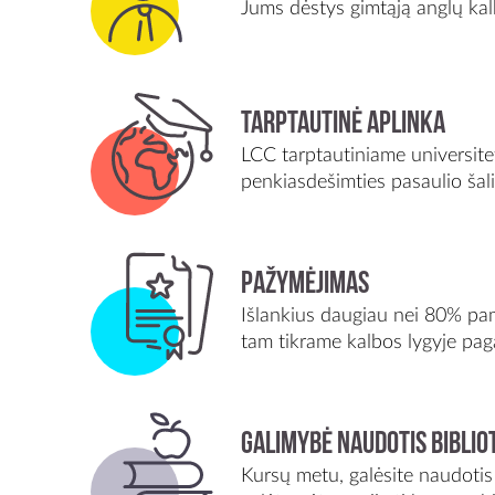
Jums dėstys gimtąją anglų kalba
Tarptautinė aplinka
LCC tarptautiniame universite
penkiasdešimties pasaulio šali
Pažymėjimas
Išlankius daugiau nei 80% pa
tam tikrame kalbos lygyje pag
Galimybė naudotis biblio
Kursų metu, galėsite naudotis u