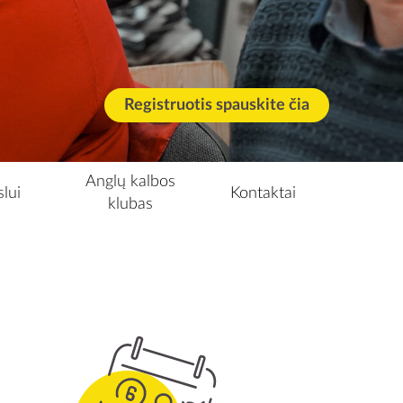
Registruotis spauskite čia
Anglų kalbos
slui
Kontaktai
klubas