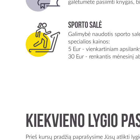
galėtumėte pasiimti knygas, b
Sporto salė
Galimybė naudotis sporto sale
specialios kainos:
5 Eur - vienkartiniam apsilan
30 Eur - renkantis mėnesinį 
Kiekvieno lygio pas
Prieš kursų pradžią paprašysime Jūsų atlikti ly