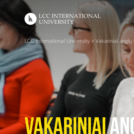
EN
LCC International University
>
Vakariniai anglų
Vakariniai
an