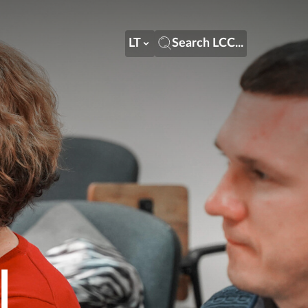
LT
Search LCC...
LT
Search LCC...
LT
i