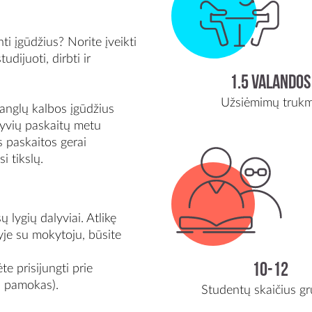
ti įgūdžius? Norite įveikti
udijuoti, dirbti ir
1.5 valandos
Užsiėmimų truk
anglų kalbos įgūdžius
ktyvių paskaitų metu
s paskaitos gerai
i tikslų.
 lygių dalyviai. Atlikę
yje su mokytoju, būsite
10-12
e prisijungti prie
s pamokas).
Studentų skaičius gr