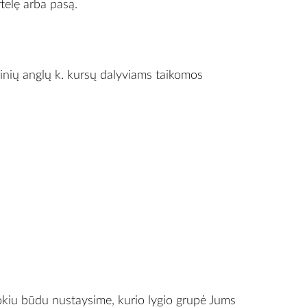
rtelę arba pasą.
rinių anglų k. kursų dalyviams taikomos
Tokiu būdu nustaysime, kurio lygio grupė Jums