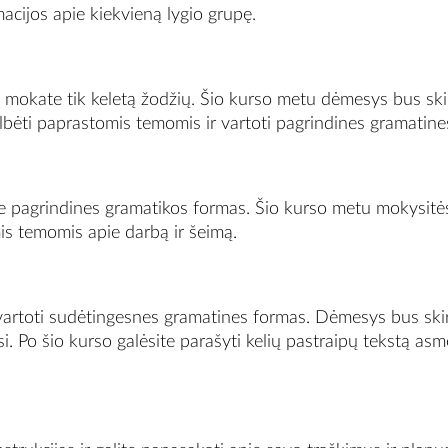
cijos apie kiekvieną lygio grupę.
ba mokate tik keletą žodžių. Šio kurso metu dėmesys bus sk
lbėti paprastomis temomis ir vartoti pagrindines gramatine
e pagrindines gramatikos formas. Šio kurso metu mokysitės 
is temomis apie darbą ir šeimą.
r vartoti sudėtingesnes gramatines formas. Dėmesys bus ski
Po šio kurso galėsite parašyti kelių pastraipų tekstą asme