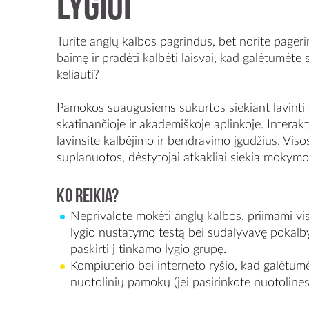
lygiui
Turite anglų kalbos pagrindus, bet norite pagerin
baimę ir pradėti kalbėti laisvai, kad galėtumėte st
keliauti?
Pamokos suaugusiems sukurtos siekiant lavinti 
skatinančioje ir akademiškoje aplinkoje. Intera
lavinsite kalbėjimo ir bendravimo įgūdžius. Viso
suplanuotos, dėstytojai atkakliai siekia mokymos
Ko reikia?
Neprivalote mokėti anglų kalbos, priimami visų
lygio nustatymo testą bei sudalyvavę pokalb
paskirti į tinkamo lygio grupę.
Kompiuterio bei interneto ryšio, kad galėtumėt
nuotolinių pamokų (jei pasirinkote nuotoline